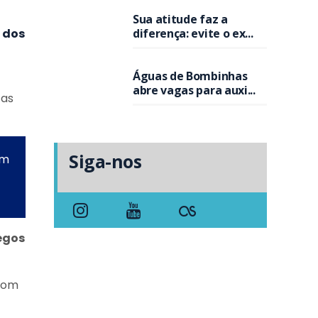
Sua atitude faz a
 dos
diferença: evite o ex...
Águas de Bombinhas
abre vagas para auxi...
 as
Siga-nos
om
egos
 com