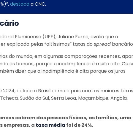
2%)”,
destaca
a CNC.
cário
eral Fluminense (UFF), Juliane Furno, avalia que o
er explicado pelas “altíssimas” taxas do
spread
bancári
ários do mundo, em algumas comparações recentes, apa
ndo os bancos, porque a inadimplência é muito alta. Ou se
também dizer que a inadimplência é alta porque os juros
2024, coloca o Brasil como o país com as maiores taxa
 Tcheca, Sudão do Sul, Serra Leoa, Moçambique, Angola,
ncos cobram das pessoas físicas, as famílias, uma
as empresas, a
taxa média
foi de 24%.