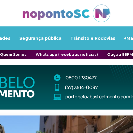
ades
Segurança pública
Trânsito e Rodovias
+Ma
Quem Somos
Whats app (receba as notícias)
Ouça a 98FM