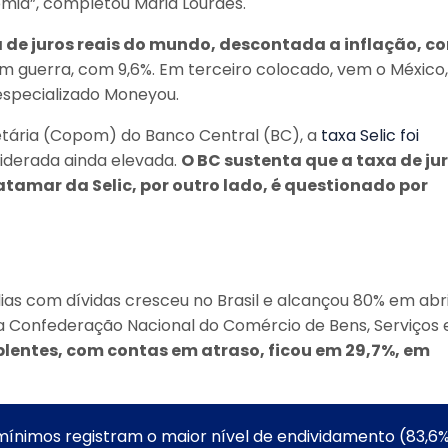
mia”, completou Maria Lourdes.
a de juros reais do mundo, descontada a inflação, c
m guerra, com 9,6%. Em terceiro colocado, vem o México,
specializado Moneyou.
etária (Copom) do Banco Central (BC), a
taxa Selic foi
siderada ainda elevada.
O BC sustenta que a taxa de jur
atamar da Selic, por outro lado, é questionado por
ias com dívidas cresceu no Brasil e alcançou 80% em abri
a Confederação Nacional do Comércio de Bens, Serviços 
plentes, com contas em atraso, ficou em 29,7%, em
 mínimos registram o maior nível de endividamento (83,6