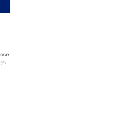
o.
rece
ja,
s