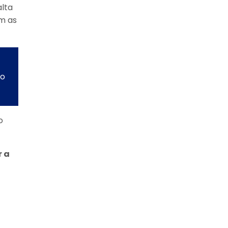
alta
em as
ão
o
r a