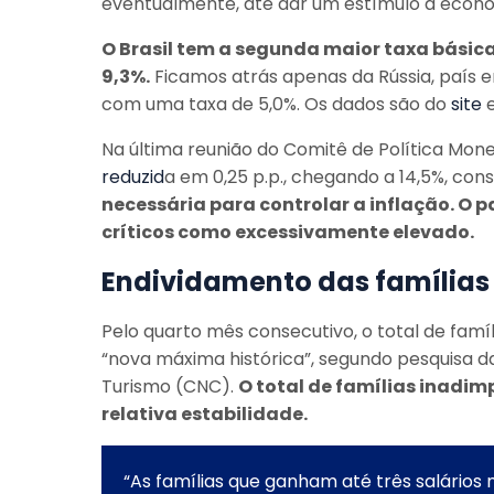
eventualmente, até dar um estímulo à econo
O Brasil tem a segunda maior taxa básic
9,3%.
Ficamos atrás apenas da Rússia, país e
com uma taxa de 5,0%. Os dados são do
site
e
Na última reunião do Comitê de Política Mon
reduzid
a em 0,25 p.p., chegando a 14,5%, con
necessária para controlar a inflação. O p
críticos como excessivamente elevado.
Endividamento das famílias
Pelo quarto mês consecutivo, o total de famíl
“nova máxima histórica”, segundo pesquisa d
Turismo (CNC).
O total de famílias inadim
relativa estabilidade.
“As famílias que ganham até três salários