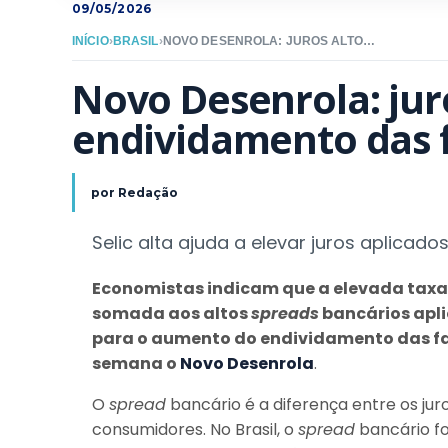
09/05/2026
INÍCIO
›
BRASIL
›
NOVO DESENROLA: JUROS ALTOS PRESSIONAM ENDIVIDAMENTO DAS FAMÍLIAS
Novo Desenrola: jur
endividamento das 
por
Redação
Selic alta ajuda a elevar juros aplicado
Economistas indicam que a elevada taxa bá
somada aos altos
spreads
bancários apli
para o aumento do endividamento das fam
semana o
Novo Desenrola
.
O
spread
bancário é a diferença entre os j
consumidores. No Brasil, o
spread
bancário fo