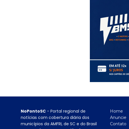
NoPontoSC
- Portal regional de
Home
notícias com cobertura diária dos
Anuncie
municípios da AMFRI, de SC e do Brasil
Contato