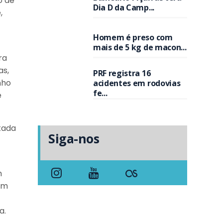
o de
Dia D da Camp...
,
Homem é preso com
mais de 5 kg de macon...
ra
as,
PRF registra 16
nho
acidentes em rodovias
fe...
é
tada
Siga-nos
m
cam
a.