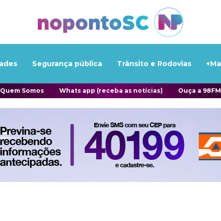
ades
Segurança pública
Trânsito e Rodovias
+Ma
Quem Somos
Whats app (receba as notícias)
Ouça a 98FM