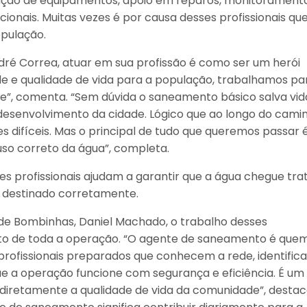
tenção de equipamentos, apoio em reparos, monitorament
onais. Muitas vezes é por causa desses profissionais que
opulação.
ré Correa, atuar em sua profissão é como ser um herói
úde e qualidade de vida para a população, trabalhamos pa
e”, comenta. “Sem dúvida o saneamento básico salva vid
desenvolvimento da cidade. Lógico que ao longo do cami
 difíceis. Mas o principal de tudo que queremos passar 
uso correto da água”, completa.
 profissionais ajudam a garantir que a água chegue tra
e destinado corretamente.
de Bombinhas, Daniel Machado, o trabalho desses
ento de toda a operação. “O agente de saneamento é que
o profissionais preparados que conhecem a rede, identifi
 a operação funcione com segurança e eficiência. É um
diretamente a qualidade de vida da comunidade”, destac