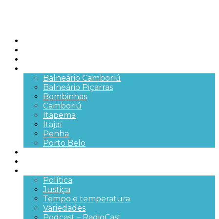
Início
Brasil
SC
Cidades
Balneário Camboriú
Balneário Piçarras
Bombinhas
Camboriú
Itapema
Itajaí
Penha
Porto Belo
Segurança pública
Trânsito e Rodovias
+Mais
Política
Justiça
Tempo e temperatura
Variedades
Podcast – RadioCast