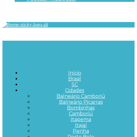
Início
Brasil
SC
Cidades
Balneário Camboriú
Balneário Piçarras
Bombinhas
Camboriú
Itapema
Itajaí
Penha
Porto Belo