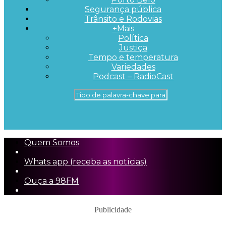
Segurança pública
Trânsito e Rodovias
+Mais
Política
Justiça
Tempo e temperatura
Variedades
Podcast – RadioCast
Quem Somos
Whats app (receba as notícias)
Ouça a 98FM
Publicidade