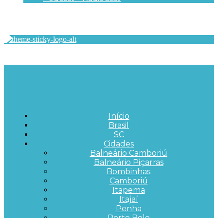
Início
Brasil
SC
Cidades
Balneário Camboriú
Balneário Piçarras
Bombinhas
Camboriú
Itapema
Itajaí
Penha
Porto Belo