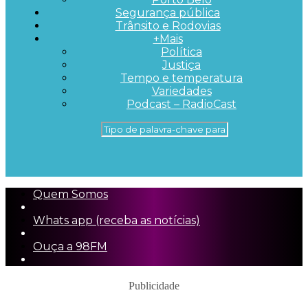
Segurança pública
Trânsito e Rodovias
+Mais
Política
Justiça
Tempo e temperatura
Variedades
Podcast – RadioCast
Quem Somos
Whats app (receba as notícias)
Ouça a 98FM
Publicidade