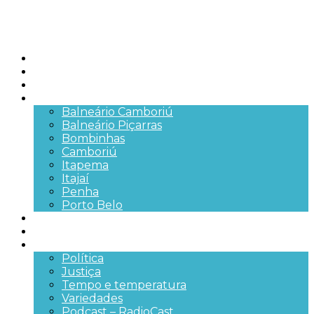
Início
Brasil
SC
Cidades
Balneário Camboriú
Balneário Piçarras
Bombinhas
Camboriú
Itapema
Itajaí
Penha
Porto Belo
Segurança pública
Trânsito e Rodovias
+Mais
Política
Justiça
Tempo e temperatura
Variedades
Podcast – RadioCast