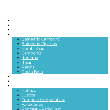
Início
Brasil
SC
Cidades
Balneário Camboriú
Balneário Piçarras
Bombinhas
Camboriú
Itapema
Itajaí
Penha
Porto Belo
Segurança pública
Trânsito e Rodovias
+Mais
Política
Justiça
Tempo e temperatura
Variedades
Podcast – RadioCast