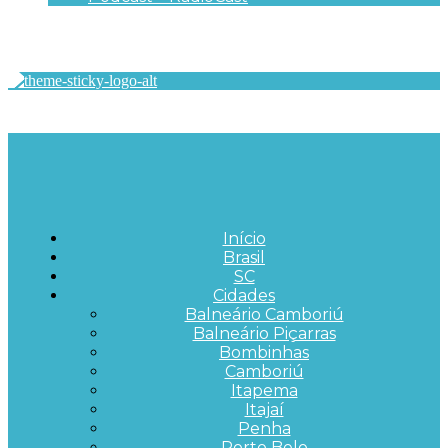
Início
Brasil
SC
Cidades
Balneário Camboriú
Balneário Piçarras
Bombinhas
Camboriú
Itapema
Itajaí
Penha
Porto Belo