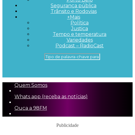
Segurança pública
Trânsito e Rodovias
+Mais
Política
Justiça
Tempo e temperatura
Variedades
Podcast – RadioCast
Quem Somos
Whats app (receba as notícias)
Ouça a 98FM
Publicidade