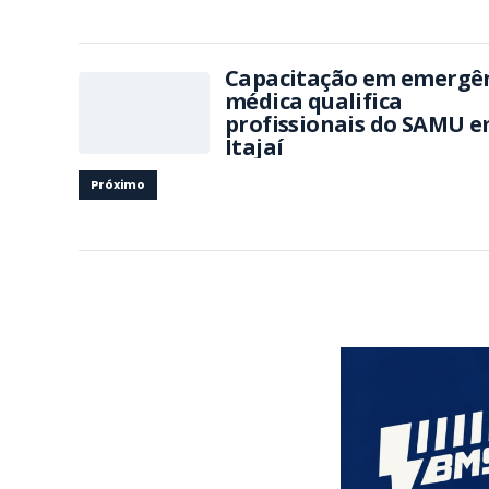
Capacitação em emergê
médica qualifica
profissionais do SAMU 
Itajaí
Próximo