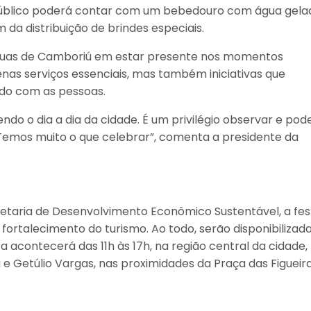
público poderá contar com um bebedouro com água gela
 da distribuição de brindes especiais.
guas de Camboriú em estar presente nos momentos
as serviços essenciais, mas também iniciativas que
ado com as pessoas.
endo o dia a dia da cidade. É um privilégio observar e pod
Temos muito o que celebrar”, comenta a presidente da
retaria de Desenvolvimento Econômico Sustentável, a fes
 fortalecimento do turismo. Ao todo, serão disponibilizad
ta acontecerá das 11h às 17h, na região central da cidade,
a e Getúlio Vargas, nas proximidades da Praça das Figueira