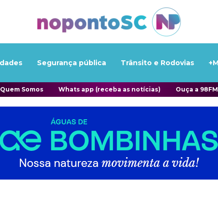
idades
Segurança pública
Trânsito e Rodovias
+M
Quem Somos
Whats app (receba as notícias)
Ouça a 98FM