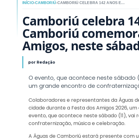
INÍCIO
›
CAMBORIÚ
›
CAMBORIÚ CELEBRA 142 ANOS E ÁGUAS DE CAMBORIÚ COMEMORA A DATA NA FESTA DOS AMIGOS, NESTE SÁBADO (11)
Camboriú celebra 14
Camboriú comemora 
Amigos, neste sábad
por
Redação
O evento, que acontece neste sábado (1
um grande encontro de confraternizaç
Colaboradores e representantes da Águas d
cidade durante a Festa dos Amigos 2026, um 
evento, que acontece neste sábado (11), vai
confraternização, música e celebração.
A Águas de Camboriú estará presente com u