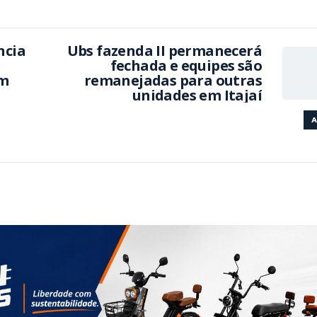
ncia
Ubs fazenda II permanecerá
fechada e equipes são
em
remanejadas para outras
unidades em Itajaí
A