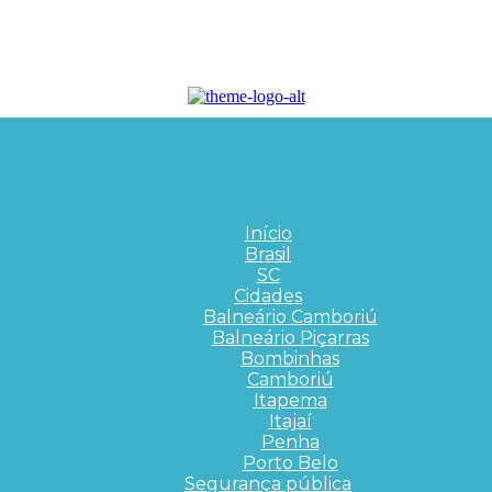
Início
Brasil
SC
Cidades
Balneário Camboriú
Balneário Piçarras
Bombinhas
Camboriú
Itapema
Itajaí
Penha
Porto Belo
Segurança pública