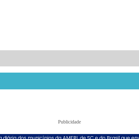
Publicidade
 diária dos municípios da AMFRI, de SC e do Brasil que e