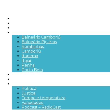
Início
Brasil
SC
Cidades
Balneário Camboriú
Balneário Piçarras
Bombinhas
Camboriú
Itapema
Itajaí
Penha
Porto Belo
Segurança pública
Trânsito e Rodovias
+Mais
Política
Justiça
Tempo e temperatura
Variedades
Podcast – RadioCast