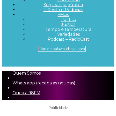
Segurança pública
Trânsito e Rodovias
+Mais
Política
Justiça
Tempo e temperatura
Variedades
Podcast – RadioCast
Quem Somos
Whats app (receba as notícias)
Ouça a 98FM
Publicidade