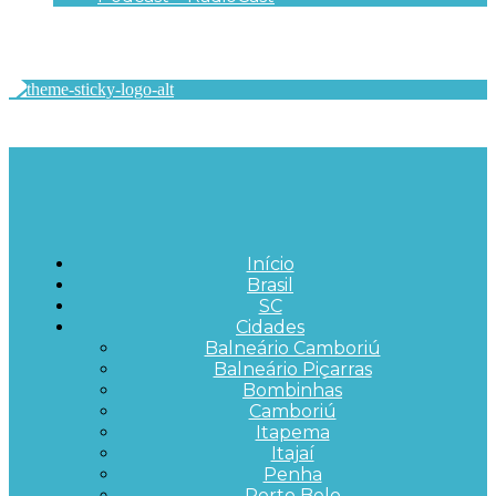
Início
Brasil
SC
Cidades
Balneário Camboriú
Balneário Piçarras
Bombinhas
Camboriú
Itapema
Itajaí
Penha
Porto Belo