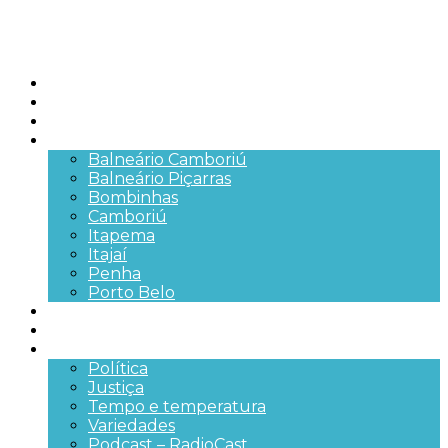
Início
Brasil
SC
Cidades
Balneário Camboriú
Balneário Piçarras
Bombinhas
Camboriú
Itapema
Itajaí
Penha
Porto Belo
Segurança pública
Trânsito e Rodovias
+Mais
Política
Justiça
Tempo e temperatura
Variedades
Podcast – RadioCast