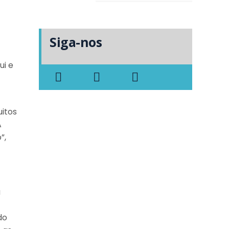
Siga-nos
ui e
itos
A
”,
a
do