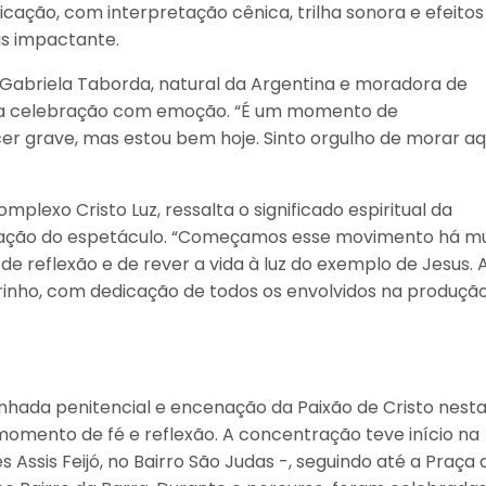
icação, com interpretação cênica, trilha sonora e efeitos
is impactante.
 Gabriela Taborda, natural da Argentina e moradora de
u a celebração com emoção. “É um momento de
r grave, mas estou bem hoje. Sinto orgulho de morar aq
plexo Cristo Luz, ressalta o significado espiritual da
alização do espetáculo. “Começamos esse movimento há mu
de reflexão e de rever a vida à luz do exemplo de Jesus. 
rinho, com dedicação de todos os envolvidos na produção
ada penitencial e encenação da Paixão de Cristo nest
momento de fé e reflexão. A concentração teve início na
Assis Feijó, no Bairro São Judas -, seguindo até a Praça 