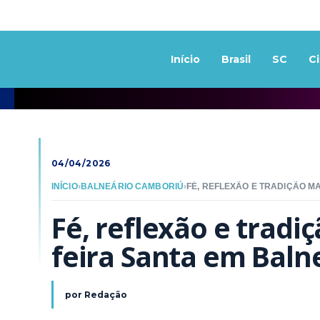
Início
Brasil
SC
C
04/04/2026
INÍCIO
›
BALNEÁRIO CAMBORIÚ
›
Fé, reflexão e tradi
feira Santa em Baln
por
Redação