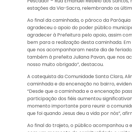
Pescador – Rua Emanuel Rebelo dos Santos, n
estações da Via-Sacra, relembrando os últi
Ao final da caminhada, o pároco da Paróquia
agradeceu o apoio do poder público municipa
agradecer à Prefeitura pelo apoio, assim co
bem para a realização desta caminhada. Em e
que nos acompanharam neste dia de feriado,
também à prefeita Juliana Pavan, que nos ac
nosso muito obrigado”, destacou.
A catequista da Comunidade Santa Clara, Alin
caminhada e da encenação no bairro, eviden
“Desde que a caminhada e a encenação pas
participação dos fiéis aumentou significativ
momento importante para reunir a comunidad
que foi quando Jesus deu a vida por nós”, afi
Ao final do trajeto, o público acompanhou a