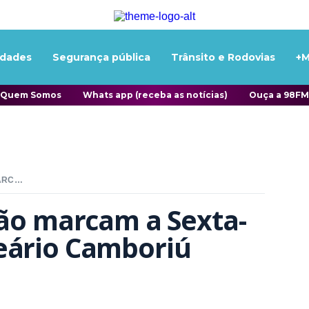
idades
Segurança pública
Trânsito e Rodovias
+M
Quem Somos
Whats app (receba as notícias)
Ouça a 98FM
FÉ, REFLEXÃO E TRADIÇÃO MARCAM A SEXTA-FEIRA SANTA EM BALNEÁRIO CAMBORIÚ
ção marcam a Sexta-
eário Camboriú