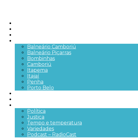
Início
Brasil
SC
Cidades
Balneário Camboriú
Balneário Piçarras
Bombinhas
Camboriú
Itapema
Itajaí
Penha
Porto Belo
Segurança pública
Trânsito e Rodovias
+Mais
Política
Justiça
Tempo e temperatura
Variedades
Podcast – RadioCast