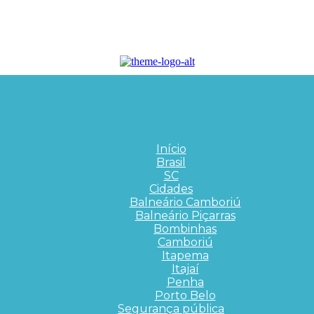
Início
Brasil
SC
Cidades
Balneário Camboriú
Balneário Piçarras
Bombinhas
Camboriú
Itapema
Itajaí
Penha
Porto Belo
Segurança pública