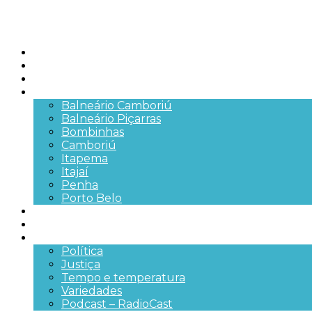
Início
Brasil
SC
Cidades
Balneário Camboriú
Balneário Piçarras
Bombinhas
Camboriú
Itapema
Itajaí
Penha
Porto Belo
Segurança pública
Trânsito e Rodovias
+Mais
Política
Justiça
Tempo e temperatura
Variedades
Podcast – RadioCast