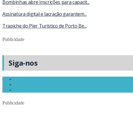
Bombinhas abre inscrições para capacit...
Assinatura digital e lacração garantem...
Trapiche do Píer Turístico de Porto Be...
Publicidade
Siga-nos
Publicidade