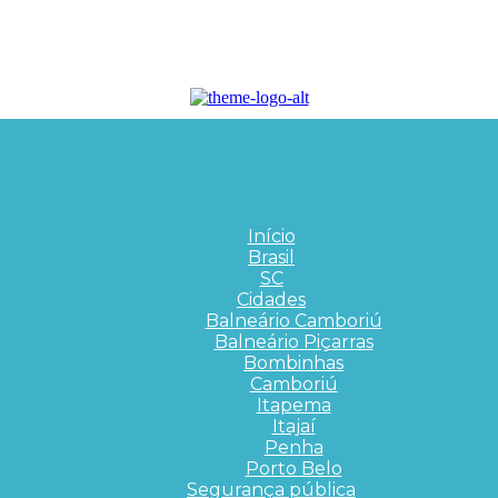
Início
Brasil
SC
Cidades
Balneário Camboriú
Balneário Piçarras
Bombinhas
Camboriú
Itapema
Itajaí
Penha
Porto Belo
Segurança pública