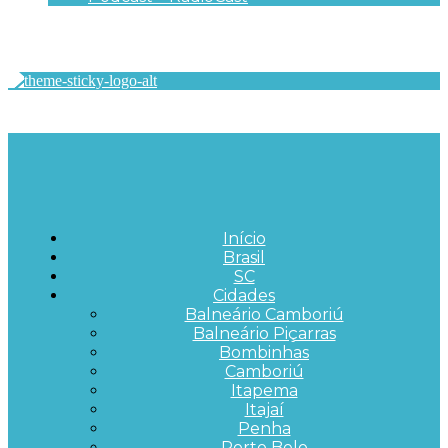
Início
Brasil
SC
Cidades
Balneário Camboriú
Balneário Piçarras
Bombinhas
Camboriú
Itapema
Itajaí
Penha
Porto Belo