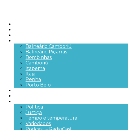
Início
Brasil
SC
Cidades
Balneário Camboriú
Balneário Piçarras
Bombinhas
Camboriú
Itapema
Itajaí
Penha
Porto Belo
Segurança pública
Trânsito e Rodovias
+Mais
Política
Justiça
Tempo e temperatura
Variedades
Podcast – RadioCast