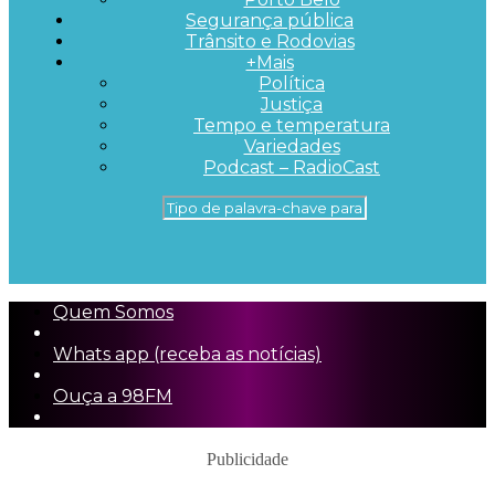
Segurança pública
Trânsito e Rodovias
+Mais
Política
Justiça
Tempo e temperatura
Variedades
Podcast – RadioCast
Quem Somos
Whats app (receba as notícias)
Ouça a 98FM
Publicidade