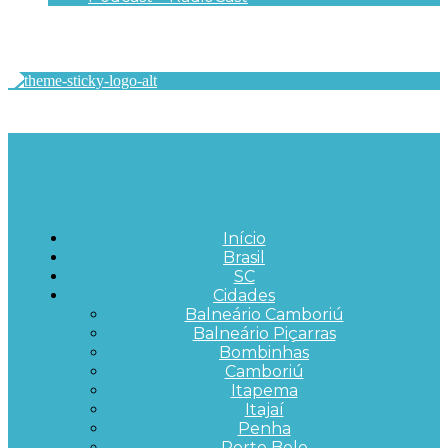
Início
Brasil
SC
Cidades
Balneário Camboriú
Balneário Piçarras
Bombinhas
Camboriú
Itapema
Itajaí
Penha
Porto Belo