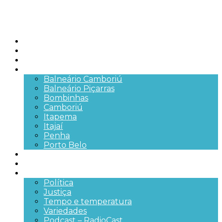
Início
Brasil
SC
Cidades
Balneário Camboriú
Balneário Piçarras
Bombinhas
Camboriú
Itapema
Itajaí
Penha
Porto Belo
Segurança pública
Trânsito e Rodovias
+Mais
Política
Justiça
Tempo e temperatura
Variedades
Podcast – RadioCast