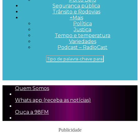
Segurança pública
Trânsito e Rodovias
+Mais
Política
Justiça
Tempo e temperatura
Variedades
Podcast – RadioCast
Quem Somos
Whats app (receba as notícias)
Ouça a 98FM
Publicidade