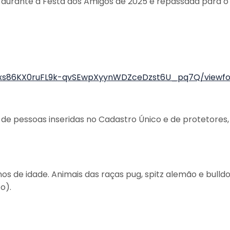
da durante a Festa dos Amigos de 2025 e repassada para 
Hjxs86KX0ruFL9k-qvSEwpXyynWDZceDzst6U_pq7Q/viewf
de pessoas inseridas no Cadastro Único e de protetores,
os de idade. Animais das raças pug, spitz alemão e bull
o).