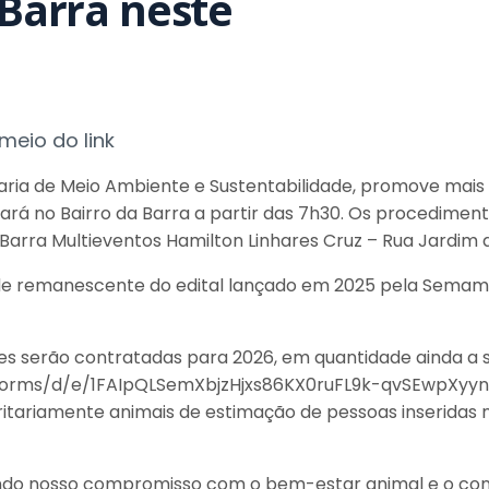
 Barra neste
meio do link
taria de Meio Ambiente e Sustentabilidade, promove mais
rá no Bairro da Barra a partir das 7h30. Os procediment
Barra Multieventos Hamilton Linhares Cruz – Rua Jardim d
de remanescente do edital lançado em 2025 pela Semam p
 serão contratadas para 2026, em quantidade ainda a ser
com/forms/d/e/1FAIpQLSemXbjzHjxs86KX0ruFL9k-qvSEwp
ritariamente animais de estimação de pessoas inseridas 
çando nosso compromisso com o bem-estar animal e o co