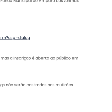
o Fundo Municipal de Amparo aos Animais
orm?usp=dialog
 mas a inscrição é aberta ao público em
dogs não serão castrados nos mutirões