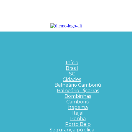
Início
Brasil
SC
Cidades
Balneário Camboriú
Balneário Piçarras
Bombinhas
Camboriú
Itapema
Itajaí
Penha
Porto Belo
Segurança pública