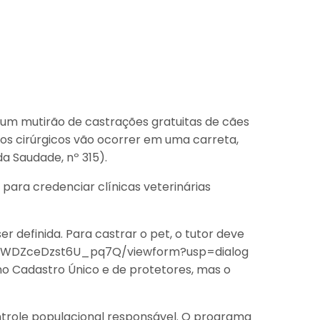
 um mutirão de castrações gratuitas de cães
os cirúrgicos vão ocorrer em uma carreta,
a Saudade, nº 315).
ara credenciar clínicas veterinárias
 definida. Para castrar o pet, o tutor deve
XyynWDZceDzst6U_pq7Q/viewform?usp=dialog
no Cadastro Único e de protetores, mas o
ntrole populacional responsável. O programa