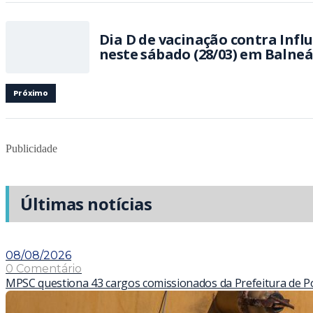
Dia D de vacinação contra Infl
neste sábado (28/03) em Balneá
Próximo
Publicidade
Últimas notícias
08/08/2026
0 Comentário
MPSC questiona 43 cargos comissionados da Prefeitura de Por