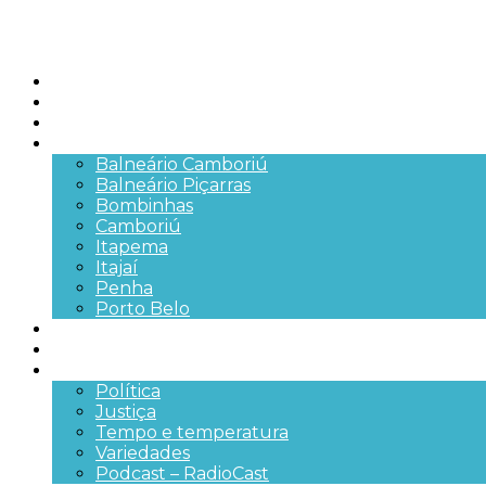
Início
Brasil
SC
Cidades
Balneário Camboriú
Balneário Piçarras
Bombinhas
Camboriú
Itapema
Itajaí
Penha
Porto Belo
Segurança pública
Trânsito e Rodovias
+Mais
Política
Justiça
Tempo e temperatura
Variedades
Podcast – RadioCast