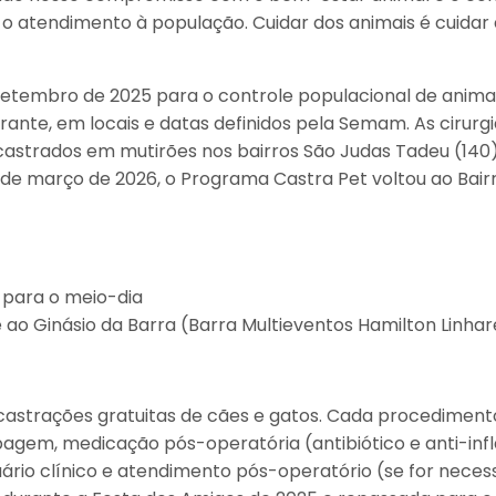
 atendimento à população. Cuidar dos animais é cuidar d
setembro de 2025 para o controle populacional de animai
nerante, em locais e datas definidos pela Semam. As cirurg
strados em mutirões nos bairros São Judas Tadeu (140), 
 de março de 2026, o Programa Castra Pet voltou ao Bairro
 para o meio-dia
ao Ginásio da Barra (Barra Multieventos Hamilton Linhar
castrações gratuitas de cães e gatos. Cada procedimento
ipagem, medicação pós-operatória (antibiótico e anti-inf
uário clínico e atendimento pós-operatório (se for necess