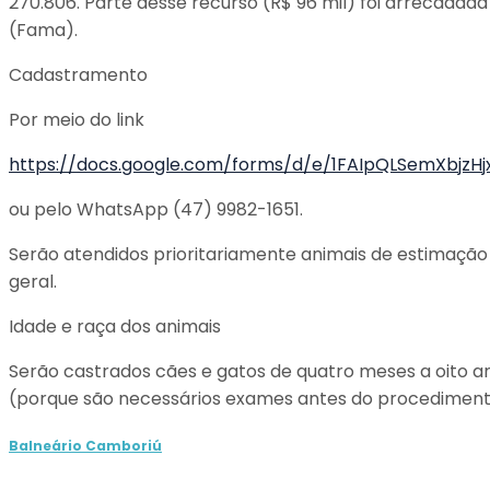
270.806. Parte desse recurso (R$ 96 mil) foi arrecada
(Fama).
Cadastramento
Por meio do link
https://docs.google.com/forms/d/e/1FAIpQLSemXbjz
ou pelo WhatsApp (47) 9982-1651.
Serão atendidos prioritariamente animais de estimação 
geral.
Idade e raça dos animais
Serão castrados cães e gatos de quatro meses a oito an
(porque são necessários exames antes do procediment
Balneário Camboriú