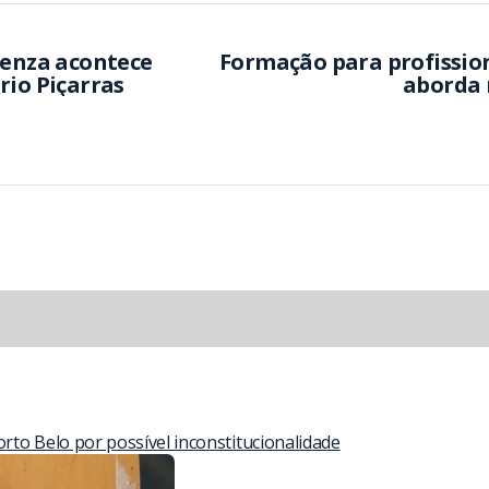
uenza acontece
Formação para profissio
rio Piçarras
aborda 
to Belo por possível inconstitucionalidade