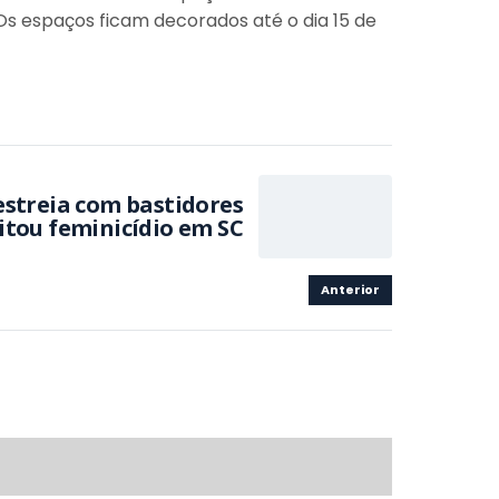
Os espaços ficam decorados até o dia 15 de
estreia com bastidores
itou feminicídio em SC
Anterior