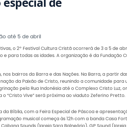
 especial de
 até 5 de abril
ivas, o 2º Festival Cultura Cristã ocorrerá de 3 a 5 de ab
o e para todas as idades. A organização é da Fundação Cu
os bairros da Barra e das Nações. Na Barra, a partir das 
cenação da Paixão de Cristo, reunindo a comunidade par
egrinação pela Rua Indonésia até o Complexo Cristo Luz,
o “Cristo Vive” será próxima ao viaduto Zeferino Pretto.
 da Bíblia, com a Feira Especial de Páscoa e apresentaçõ
ogramação musical começa às 12h com a banda Casa Forte
ll, Cabana Sounds (Igreja Sara Balneário), GP Sound (Igre