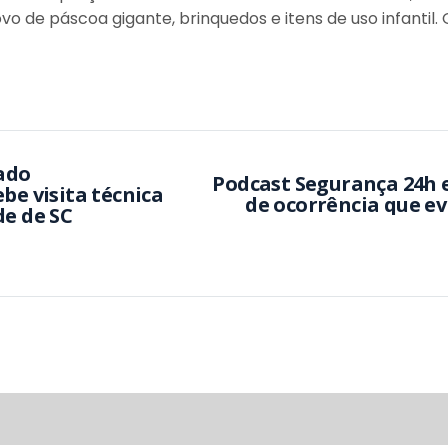
de páscoa gigante, brinquedos e itens de uso infantil. 
zado
Podcast Segurança 24h 
be visita técnica
de ocorrência que ev
de de SC