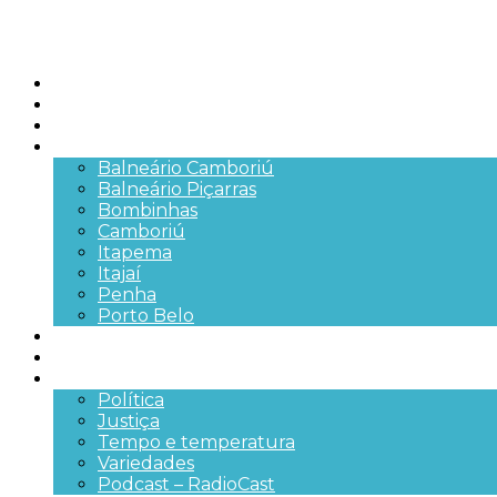
Início
Brasil
SC
Cidades
Balneário Camboriú
Balneário Piçarras
Bombinhas
Camboriú
Itapema
Itajaí
Penha
Porto Belo
Segurança pública
Trânsito e Rodovias
+Mais
Política
Justiça
Tempo e temperatura
Variedades
Podcast – RadioCast