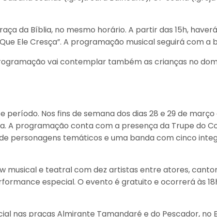
aça da Bíblia, no mesmo horário. A partir das 15h, haver
l “Que Ele Cresça”. A programação musical seguirá com a b
 a programação vai contemplar também as crianças no domi
eríodo. Nos fins de semana dos dias 28 e 29 de março e 
oa. A programação conta com a presença da Trupe do Coe
de personagens temáticos e uma banda com cinco integra
w musical e teatral com dez artistas entre atores, cantor
rformance especial. O evento é gratuito e ocorrerá às 1
l nas praças Almirante Tamandaré e do Pescador, no B