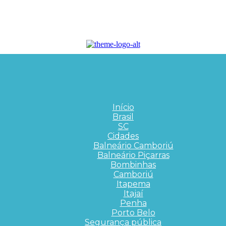
Início
Brasil
SC
Cidades
Balneário Camboriú
Balneário Piçarras
Bombinhas
Camboriú
Itapema
Itajaí
Penha
Porto Belo
Segurança pública