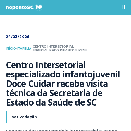
24/03/2026
CENTRO INTERSETORIAL
INÍCIO
›
ITAPEMA
›
ESPECIALIZADO INFANTOJUVENIL
DOCE CUIDAR RECEBE VISITA TÉCNICA
DA SECRETARIA DE ESTADO DA SAÚDE
Centro Intersetorial 
DE SC
especializado infantojuvenil 
Doce Cuidar recebe visita 
técnica da Secretaria de 
Estado da Saúde de SC
por
Redação