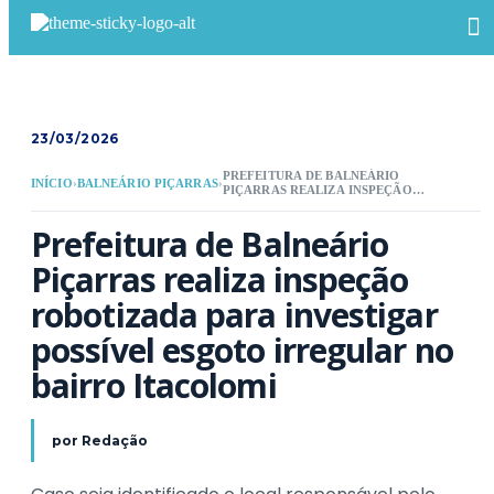
23/03/2026
PREFEITURA DE BALNEÁRIO
INÍCIO
›
BALNEÁRIO PIÇARRAS
›
PIÇARRAS REALIZA INSPEÇÃO
ROBOTIZADA PARA INVESTIGAR
POSSÍVEL ESGOTO IRREGULAR NO
Prefeitura de Balneário 
BAIRRO ITACOLOMI
Piçarras realiza inspeção 
robotizada para investigar 
possível esgoto irregular no 
bairro Itacolomi
por
Redação