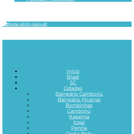
Início
Brasil
SC
Cidades
Balneário Camboriú
Balneário Piçarras
Bombinhas
Camboriú
Itapema
Itajaí
Penha
Porto Belo