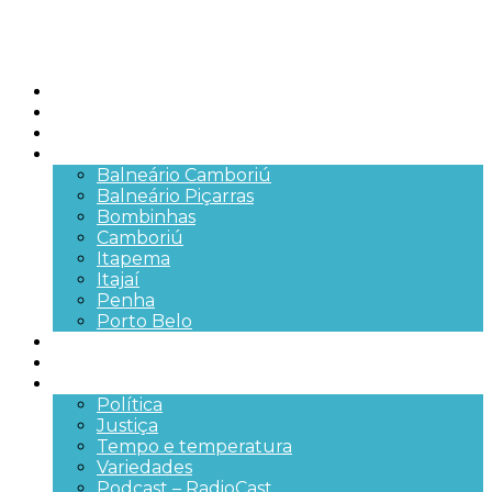
Início
Brasil
SC
Cidades
Balneário Camboriú
Balneário Piçarras
Bombinhas
Camboriú
Itapema
Itajaí
Penha
Porto Belo
Segurança pública
Trânsito e Rodovias
+Mais
Política
Justiça
Tempo e temperatura
Variedades
Podcast – RadioCast