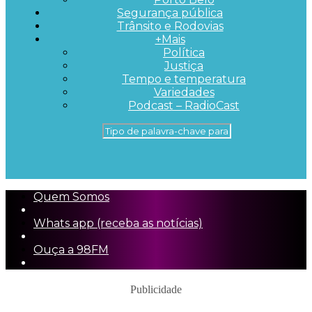
Segurança pública
Trânsito e Rodovias
+Mais
Política
Justiça
Tempo e temperatura
Variedades
Podcast – RadioCast
Quem Somos
Whats app (receba as notícias)
Ouça a 98FM
Publicidade