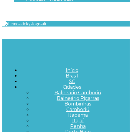
Início
Brasil
SC
Cidades
Balneário Camboriú
Balneário Piçarras
Bombinhas
Camboriú
Itapema
Itajaí
Penha
Porto Belo