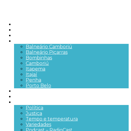
Início
Brasil
SC
Cidades
Balneário Camboriú
Balneário Piçarras
Bombinhas
Camboriú
Itapema
Itajaí
Penha
Porto Belo
Segurança pública
Trânsito e Rodovias
+Mais
Política
Justiça
Tempo e temperatura
Variedades
Podcast – RadioCast