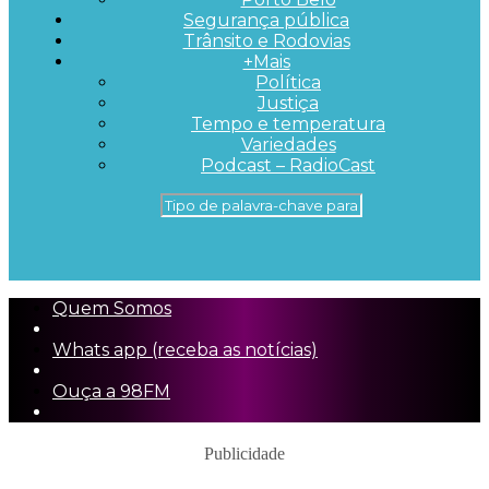
Segurança pública
Trânsito e Rodovias
+Mais
Política
Justiça
Tempo e temperatura
Variedades
Podcast – RadioCast
Quem Somos
Whats app (receba as notícias)
Ouça a 98FM
Publicidade