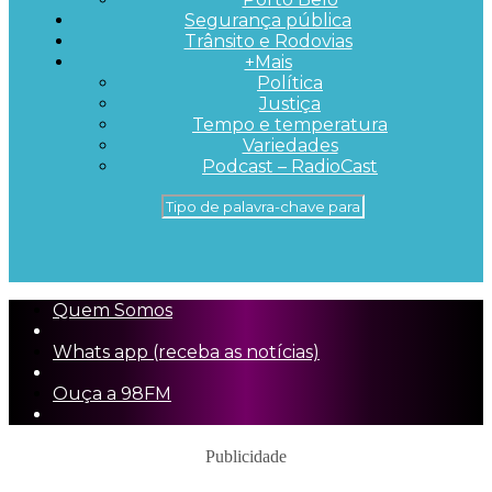
Segurança pública
Trânsito e Rodovias
+Mais
Política
Justiça
Tempo e temperatura
Variedades
Podcast – RadioCast
Quem Somos
Whats app (receba as notícias)
Ouça a 98FM
Publicidade