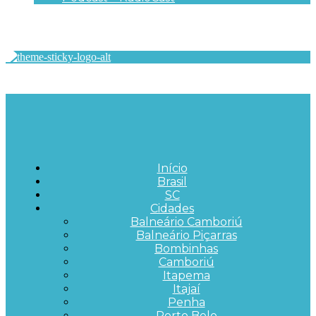
Início
Brasil
SC
Cidades
Balneário Camboriú
Balneário Piçarras
Bombinhas
Camboriú
Itapema
Itajaí
Penha
Porto Belo