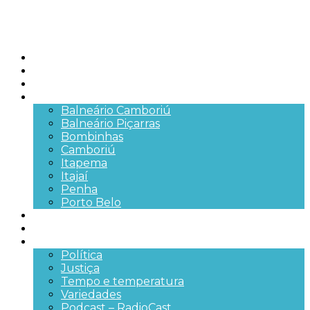
Início
Brasil
SC
Cidades
Balneário Camboriú
Balneário Piçarras
Bombinhas
Camboriú
Itapema
Itajaí
Penha
Porto Belo
Segurança pública
Trânsito e Rodovias
+Mais
Política
Justiça
Tempo e temperatura
Variedades
Podcast – RadioCast