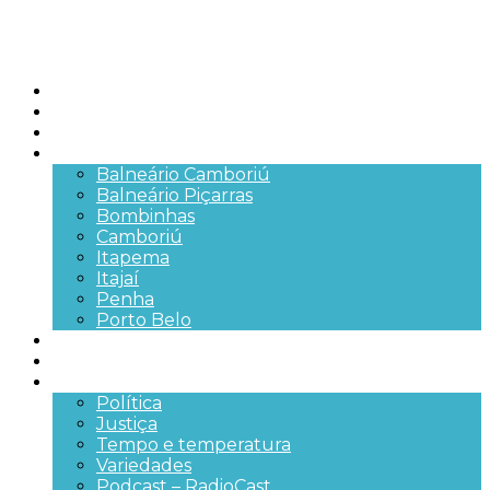
Início
Brasil
SC
Cidades
Balneário Camboriú
Balneário Piçarras
Bombinhas
Camboriú
Itapema
Itajaí
Penha
Porto Belo
Segurança pública
Trânsito e Rodovias
+Mais
Política
Justiça
Tempo e temperatura
Variedades
Podcast – RadioCast