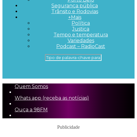
Segurança pública
Trânsito e Rodovias
+Mais
Política
Justiça
Tempo e temperatura
Variedades
Podcast – RadioCast
Quem Somos
Whats app (receba as notícias)
Ouça a 98FM
Publicidade