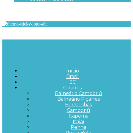
Início
Brasil
SC
Cidades
Balneário Camboriú
Balneário Piçarras
Bombinhas
Camboriú
Itapema
Itajaí
Penha
Porto Belo