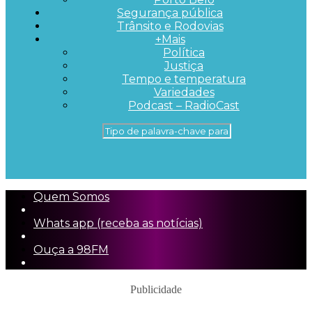
Segurança pública
Trânsito e Rodovias
+Mais
Política
Justiça
Tempo e temperatura
Variedades
Podcast – RadioCast
Quem Somos
Whats app (receba as notícias)
Ouça a 98FM
Publicidade