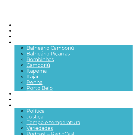
Início
Brasil
SC
Cidades
Balneário Camboriú
Balneário Piçarras
Bombinhas
Camboriú
Itapema
Itajaí
Penha
Porto Belo
Segurança pública
Trânsito e Rodovias
+Mais
Política
Justiça
Tempo e temperatura
Variedades
Podcast – RadioCast