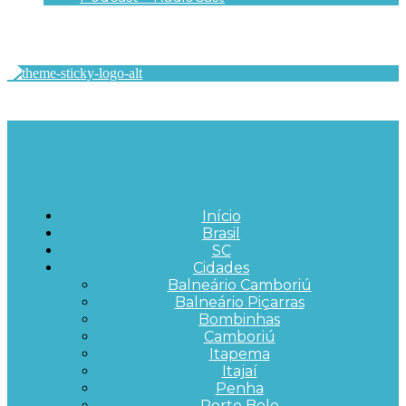
Início
Brasil
SC
Cidades
Balneário Camboriú
Balneário Piçarras
Bombinhas
Camboriú
Itapema
Itajaí
Penha
Porto Belo