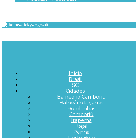
Início
Brasil
SC
Cidades
Balneário Camboriú
Balneário Piçarras
Bombinhas
Camboriú
Itapema
Itajaí
Penha
Porto Belo