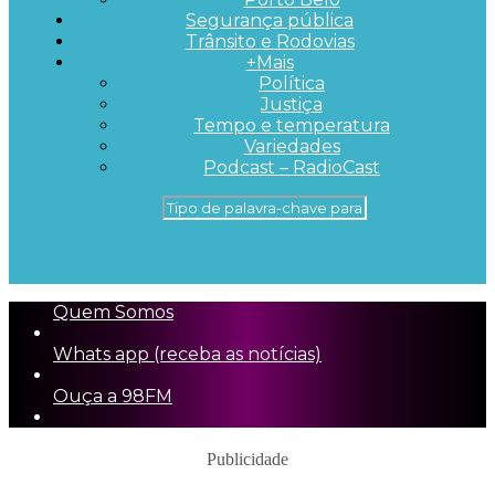
Segurança pública
Trânsito e Rodovias
+Mais
Política
Justiça
Tempo e temperatura
Variedades
Podcast – RadioCast
Quem Somos
Whats app (receba as notícias)
Ouça a 98FM
Publicidade