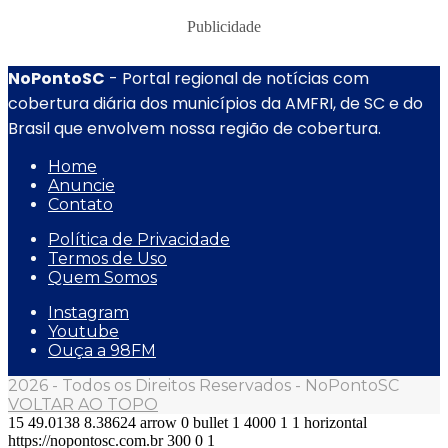
Publicidade
NoPontoSC
- Portal regional de notícias com
cobertura diária dos municípios da AMFRI, de SC e do
Brasil que envolvem nossa região de cobertura.
Home
Anuncie
Contato
Política de Privacidade
Termos de Uso
Quem Somos
Instagram
Youtube
Ouça a 98FM
2026 - Todos os Direitos Reservados - NoPontoSC
VOLTAR AO TOPO
15
49.0138
8.38624
arrow
0
bullet
1
4000
1
1
horizontal
https://nopontosc.com.br
300
0
1