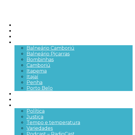
Início
Brasil
SC
Cidades
Balneário Camboriú
Balneário Piçarras
Bombinhas
Camboriú
Itapema
Itajaí
Penha
Porto Belo
Segurança pública
Trânsito e Rodovias
+Mais
Política
Justiça
Tempo e temperatura
Variedades
Podcast – RadioCast