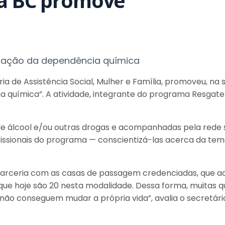
da BC promove
eração da dependência química
ia de Assistência Social, Mulher e Família, promoveu, na 
química”. A atividade, integrante do programa Resgate 
de álcool e/ou outras drogas e acompanhadas pela rede soc
issionais do programa — conscientizá-las acerca da te
 parceria com as casas de passagem credenciadas, que 
 que hoje são 20 nesta modalidade. Dessa forma, muita
não conseguem mudar a própria vida”, avalia o secretário 