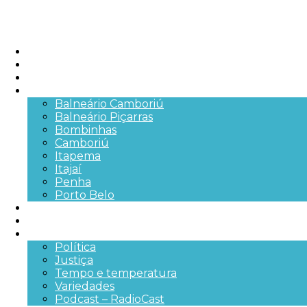
Início
Brasil
SC
Cidades
Balneário Camboriú
Balneário Piçarras
Bombinhas
Camboriú
Itapema
Itajaí
Penha
Porto Belo
Segurança pública
Trânsito e Rodovias
+Mais
Política
Justiça
Tempo e temperatura
Variedades
Podcast – RadioCast