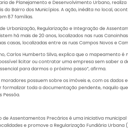
taria de Planejamento e Desenvolvimento Urbano, realiz
do Bairro dos Municípios. A ação, inédita no local, acont
em 87 famílias.
de Urbanização, Regularização e Integração de Assentam
istem há mais de 20 anos, localizados nas ruas Canoinh
as casas, localizadas entre as ruas Campos Novos e Cam
o, Carlos Humberto Silva, explica que o mapeamento é n
possível licitar ou contratar uma empresa sem saber a d
ssencial para darmos o próximo passo”, afirma.
 moradores possuem sobre os imóveis e, com os dados 
 formalizar toda a documentação pendente, naquilo que f
s Pessôa.
de Assentamentos Precários é uma iniciativa municipal v
localidades e promove a Regularização Fundiária Urbana 