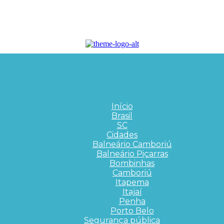
Início
Brasil
SC
Cidades
Balneário Camboriú
Balneário Piçarras
Bombinhas
Camboriú
Itapema
Itajaí
Penha
Porto Belo
Segurança pública