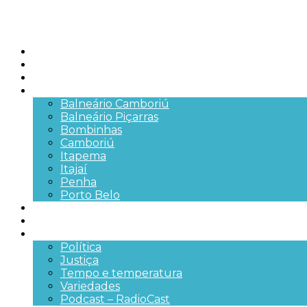
Início
Brasil
SC
Cidades
Balneário Camboriú
Balneário Piçarras
Bombinhas
Camboriú
Itapema
Itajaí
Penha
Porto Belo
Segurança pública
Trânsito e Rodovias
+Mais
Política
Justiça
Tempo e temperatura
Variedades
Podcast – RadioCast