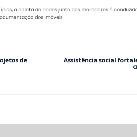
cípios, a coleta de dados junto aos moradores é conduzi
 documentação dos imóveis.
etos de
Assistência social fortalece rede de prudução a
c