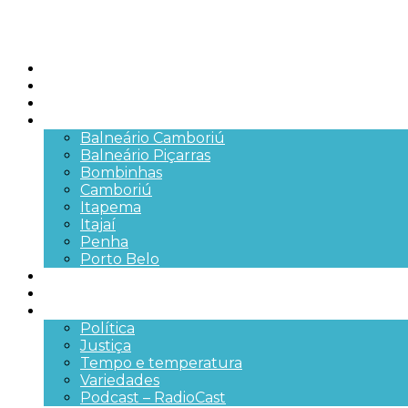
Início
Brasil
SC
Cidades
Balneário Camboriú
Balneário Piçarras
Bombinhas
Camboriú
Itapema
Itajaí
Penha
Porto Belo
Segurança pública
Trânsito e Rodovias
+Mais
Política
Justiça
Tempo e temperatura
Variedades
Podcast – RadioCast