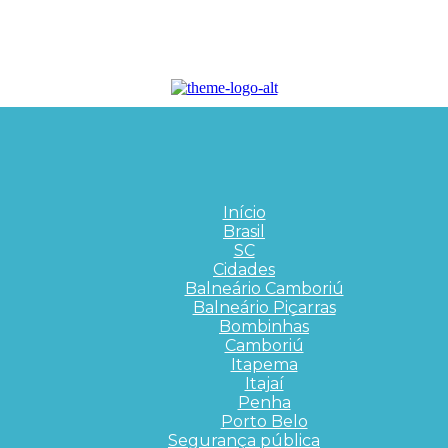
Início
Brasil
SC
Cidades
Balneário Camboriú
Balneário Piçarras
Bombinhas
Camboriú
Itapema
Itajaí
Penha
Porto Belo
Segurança pública