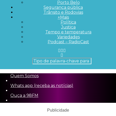
Porto Belo
Segurança pública
Trânsito e Rodovias
+Mais
Política
Justiça
Tempo e temperatura
Variedades
Podcast – RadioCast
Quem Somos
Whats app (receba as notícias)
Ouça a 98FM
Publicidade