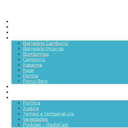
Início
Brasil
SC
Cidades
Balneário Camboriú
Balneário Piçarras
Bombinhas
Camboriú
Itapema
Itajaí
Penha
Porto Belo
Segurança pública
Trânsito e Rodovias
+Mais
Política
Justiça
Tempo e temperatura
Variedades
Podcast – RadioCast