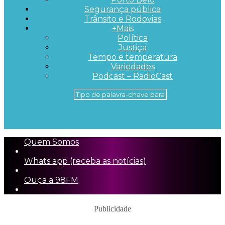
Segurança pública
Trânsito e Rodovias
+Mais
Política
Justiça
Tempo e temperatura
Variedades
Podcast – RadioCast
Quem Somos
Whats app (receba as notícias)
Ouça a 98FM
Publicidade