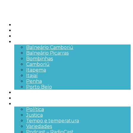
Início
Brasil
SC
Cidades
Balneário Camboriú
Balneário Piçarras
Bombinhas
Camboriú
Itapema
Itajaí
Penha
Porto Belo
Segurança pública
Trânsito e Rodovias
+Mais
Política
Justiça
Tempo e temperatura
Variedades
Podcast – RadioCast