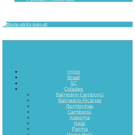
Início
Brasil
SC
Cidades
Balneário Camboriú
Balneário Piçarras
Bombinhas
Camboriú
Itapema
Itajaí
Penha
Porto Belo