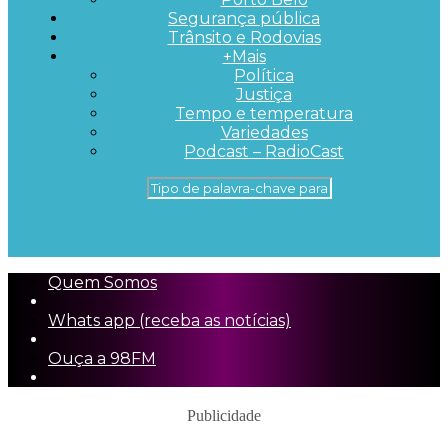
Segurança pública
Trânsito e Rodovias
+Mais
Política
Justiça
Tempo e temperatura
Variedades
Podcast – RadioCast
Quem Somos
Whats app (receba as notícias)
Ouça a 98FM
Publicidade