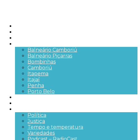
Início
Brasil
SC
Cidades
Balneário Camboriú
Balneário Piçarras
Bombinhas
Camboriú
Itapema
Itajaí
Penha
Porto Belo
Segurança pública
Trânsito e Rodovias
+Mais
Política
Justiça
Tempo e temperatura
Variedades
Podcast – RadioCast