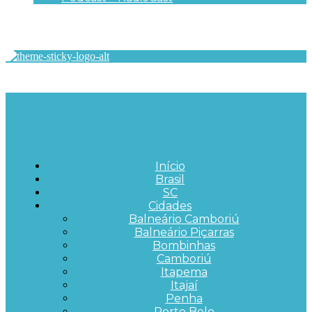
Início
Brasil
SC
Cidades
Balneário Camboriú
Balneário Piçarras
Bombinhas
Camboriú
Itapema
Itajaí
Penha
Porto Belo