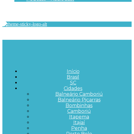
Início
Brasil
SC
Cidades
Balneário Camboriú
Balneário Piçarras
Bombinhas
Camboriú
Itapema
Itajaí
Penha
Porto Belo