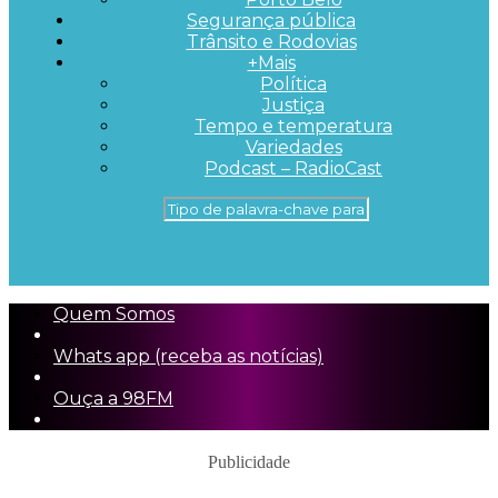
Segurança pública
Trânsito e Rodovias
+Mais
Política
Justiça
Tempo e temperatura
Variedades
Podcast – RadioCast
Quem Somos
Whats app (receba as notícias)
Ouça a 98FM
Publicidade