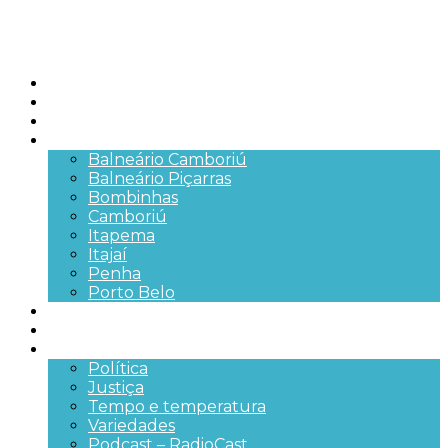
Início
Brasil
SC
Cidades
Balneário Camboriú
Balneário Piçarras
Bombinhas
Camboriú
Itapema
Itajaí
Penha
Porto Belo
Segurança pública
Trânsito e Rodovias
+Mais
Política
Justiça
Tempo e temperatura
Variedades
Podcast – RadioCast