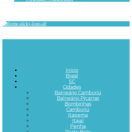
Início
Brasil
SC
Cidades
Balneário Camboriú
Balneário Piçarras
Bombinhas
Camboriú
Itapema
Itajaí
Penha
Porto Belo