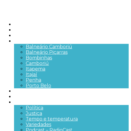
Início
Brasil
SC
Cidades
Balneário Camboriú
Balneário Piçarras
Bombinhas
Camboriú
Itapema
Itajaí
Penha
Porto Belo
Segurança pública
Trânsito e Rodovias
+Mais
Política
Justiça
Tempo e temperatura
Variedades
Podcast – RadioCast