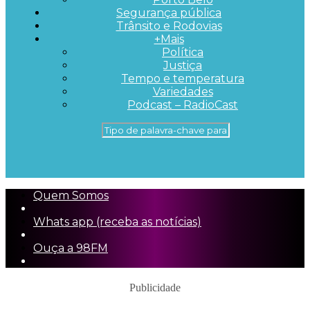
Segurança pública
Trânsito e Rodovias
+Mais
Política
Justiça
Tempo e temperatura
Variedades
Podcast – RadioCast
Quem Somos
Whats app (receba as notícias)
Ouça a 98FM
Publicidade