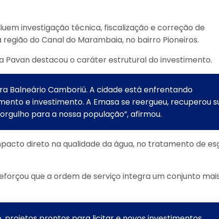
cluem investigação técnica, fiscalização e correção de
á a região do Canal do Marambaia, no bairro Pioneiros.
na Pavan destacou o caráter estrutural do investimento.
ara Balneário Camboriú. A cidade está enfrentando
ento e investimento. A Emasa se reergueu, recuperou s
orgulho para a nossa população”, afirmou.
pacto direto na qualidade da água, no tratamento de es
reforçou que a ordem de serviço integra um conjunto mai
projetos prontos para licitar e novos investimentos