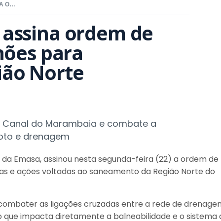
BALNEÁRIO CAMBORIÚ ASSINA ORDEM DE SERVIÇO DE R$ 20 MILHÕES PARA SANEAMENTO NA REGIÃO NORTE
assina ordem de 
hões para 
ião Norte
no Canal do Marambaia e combate a
sgoto e drenagem
o da Emasa, assinou nesta segunda-feira (22) a ordem de
bras e ações voltadas ao saneamento da Região Norte do
 combater as ligações cruzadas entre a rede de drenage
co que impacta diretamente a balneabilidade e o sistema 