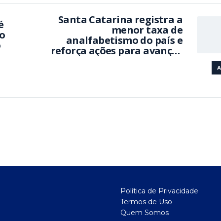
Santa Catarina registra a
é
menor taxa de
o
analfabetismo do país e
o
reforça ações para avançar
ainda mais na alfabetização
A
Política de Privacidade
Termos de Uso
Quem Somos