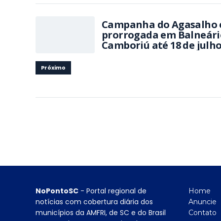
Campanha do Agasalho 
prorrogada em Balneári
Camboriú até 18 de julh
Próximo
NoPontoSC
- Portal regional de
Home
notícias com cobertura diária dos
Anuncie
municípios da AMFRI, de SC e do Brasil
Contato