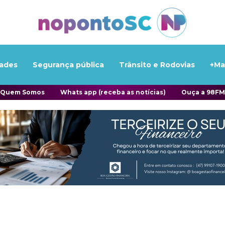
ades
Segurança pública
Trânsito e Rodovias
+Ma
Quem Somos
Whats app (receba as notícias)
Ouça a 98FM