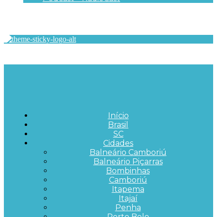
Início
Brasil
SC
Cidades
Balneário Camboriú
Balneário Piçarras
Bombinhas
Camboriú
Itapema
Itajaí
Penha
Porto Belo