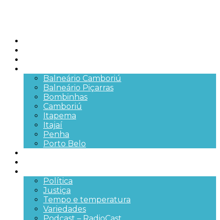
Início
Brasil
SC
Cidades
Balneário Camboriú
Balneário Piçarras
Bombinhas
Camboriú
Itapema
Itajaí
Penha
Porto Belo
Segurança pública
Trânsito e Rodovias
+Mais
Política
Justiça
Tempo e temperatura
Variedades
Podcast – RadioCast