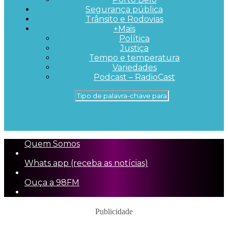
Segurança pública
Trânsito e Rodovias
+Mais
Política
Justiça
Tempo e temperatura
Variedades
Podcast – RadioCast
Quem Somos
Whats app (receba as notícias)
Ouça a 98FM
Publicidade