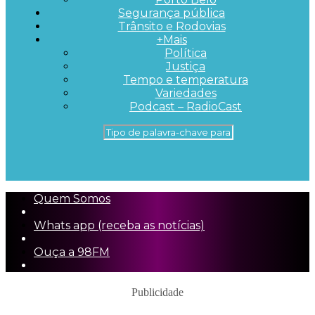
Segurança pública
Trânsito e Rodovias
+Mais
Política
Justiça
Tempo e temperatura
Variedades
Podcast – RadioCast
Quem Somos
Whats app (receba as notícias)
Ouça a 98FM
Publicidade