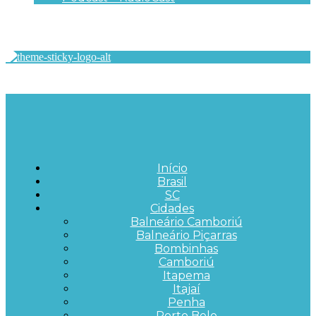
Início
Brasil
SC
Cidades
Balneário Camboriú
Balneário Piçarras
Bombinhas
Camboriú
Itapema
Itajaí
Penha
Porto Belo