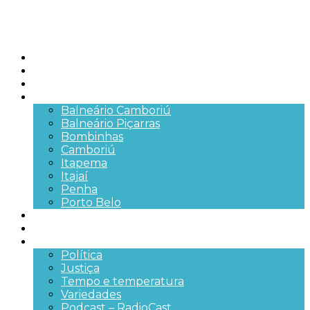
Início
Brasil
SC
Cidades
Balneário Camboriú
Balneário Piçarras
Bombinhas
Camboriú
Itapema
Itajaí
Penha
Porto Belo
Segurança pública
Trânsito e Rodovias
+Mais
Política
Justiça
Tempo e temperatura
Variedades
Podcast – RadioCast