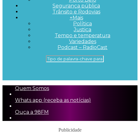
Segurança pública
Trânsito e Rodovias
+Mais
Política
Justiça
Tempo e temperatura
Variedades
Podcast – RadioCast
Quem Somos
Whats app (receba as notícias)
Ouça a 98FM
Publicidade