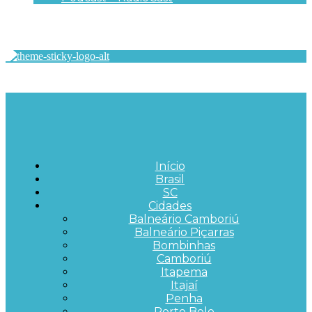
Início
Brasil
SC
Cidades
Balneário Camboriú
Balneário Piçarras
Bombinhas
Camboriú
Itapema
Itajaí
Penha
Porto Belo