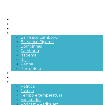
Início
Brasil
SC
Cidades
Balneário Camboriú
Balneário Piçarras
Bombinhas
Camboriú
Itapema
Itajaí
Penha
Porto Belo
Segurança pública
Trânsito e Rodovias
+Mais
Política
Justiça
Tempo e temperatura
Variedades
Podcast – RadioCast