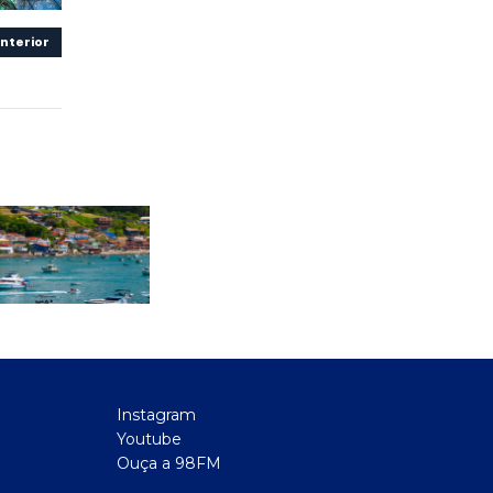
nterior
Instagram
Youtube
Ouça a 98FM