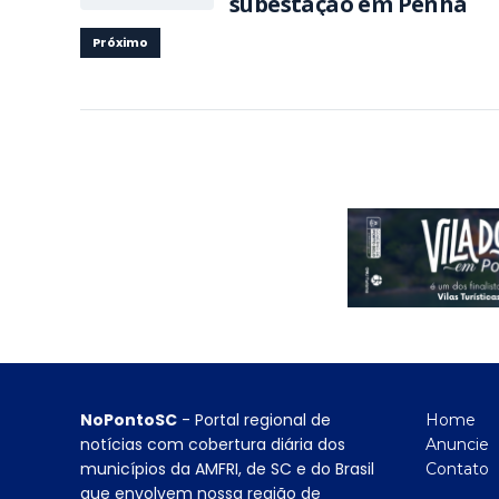
subestação em Penha
Próximo
NoPontoSC
- Portal regional de
Home
notícias com cobertura diária dos
Anuncie
municípios da AMFRI, de SC e do Brasil
Contato
que envolvem nossa região de