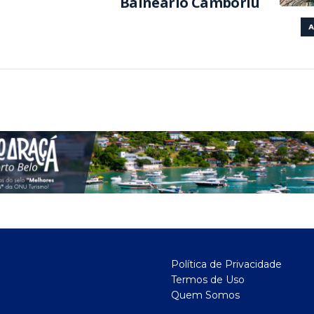
Balneário Camboriú
A
Política de Privacidade
Termos de Uso
Quem Somos