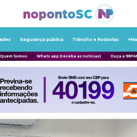
ades
Segurança pública
Trânsito e Rodovias
+Ma
Quem Somos
Whats app (receba as notícias)
Ouça a 98FM