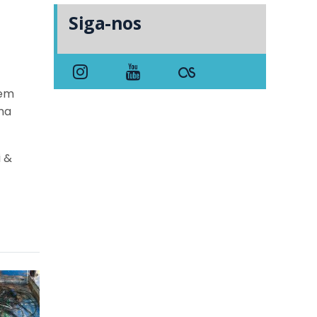
Siga-nos
dem
ma
i &