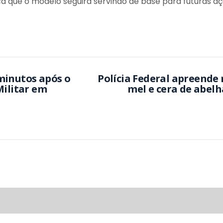
a que o modelo seguirá servindo de base para futuras a
minutos após o
Polícia Federal apreende 
Militar em
mel e cera de abel