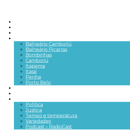
Início
Brasil
SC
Cidades
Balneário Camboriú
Balneário Piçarras
Bombinhas
Camboriú
Itapema
Itajaí
Penha
Porto Belo
Segurança pública
Trânsito e Rodovias
+Mais
Política
Justiça
Tempo e temperatura
Variedades
Podcast – RadioCast