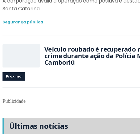
A corporação avalia a operação como positiva e destac
Santa Catarina.
Segurança pública
Veículo roubado é recuperado 
crime durante ação da Polícia 
Camboriú
Próximo
Publicidade
Últimas notícias