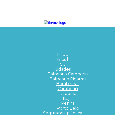
Início
Brasil
SC
Cidades
Balneário Camboriú
Balneário Piçarras
Bombinhas
Camboriú
Itapema
Itajaí
Penha
Porto Belo
Segurança pública