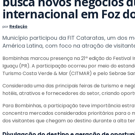
busca novos negócios d
internacional em Foz d
por
Redação
Município participou da FIT Cataratas, um dos m
América Latina, com foco na atração de visitant
Bombinhas marcou presença na 21ª edição do Festival Int
Iguaçu (PR). A participação ocorreu por meio do estan
Turismo Costa Verde & Mar (CITMAR) e pelo Sebrae San
Considerada uma das principais feiras de turismo e negó
hotéis, atrativos e fornecedores do setor, criando opo
Para Bombinhas, a participação teve importância estratég
concentra mercados considerados prioritários para o m
dos visitantes que chegam ao destino durante a alta t
Divulgação do destino e geração de oportu