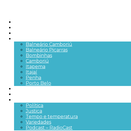
Início
Brasil
SC
Cidades
Balneário Camboriú
Balneário Piçarras
Bombinhas
Camboriú
Itapema
Itajaí
Penha
Porto Belo
Segurança pública
Trânsito e Rodovias
+Mais
Política
Justiça
Tempo e temperatura
Variedades
Podcast – RadioCast