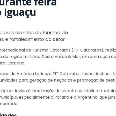
urante feira
o Iguaçu
aiores eventos de turismo da
es e fortalecimento do setor
ernacional de Turismo Cataratas (FIT Cataratas), realiza
de da região turística Costa Verde & Mar, em uma ação c
ta Catarina.
cios da América Latina, a FIT Cataratas reúne destinos tu
rtunidades para geração de negócios e promoção de desti
ica devido à localização do evento na tríplice fronteira 
unicípio, especialmente o Paraná e a Argentina, que jun
emporada.
nidades