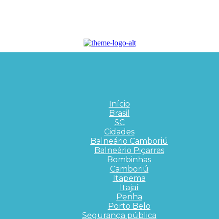
Início
Brasil
SC
Cidades
Balneário Camboriú
Balneário Piçarras
Bombinhas
Camboriú
Itapema
Itajaí
Penha
Porto Belo
Segurança pública