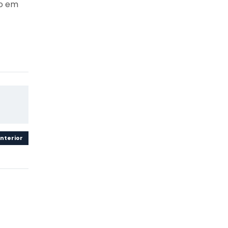
ão em
nterior