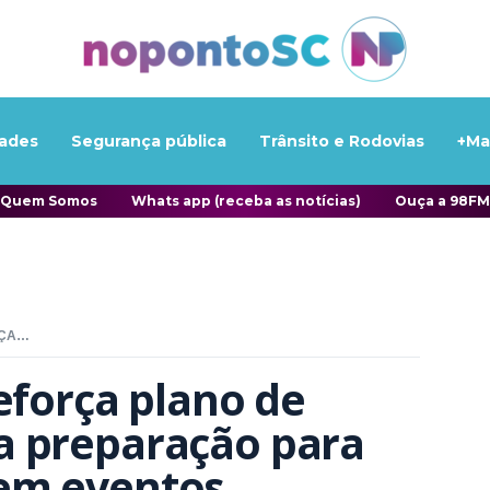
ades
Segurança pública
Trânsito e Rodovias
+Ma
Quem Somos
Whats app (receba as notícias)
Ouça a 98FM
BALNEÁRIO PIÇARRAS REFORÇA PLANO DE EMERGÊNCIA E AMPLIA PREPARAÇÃO PARA ATENDER POPULAÇÃO EM EVENTOS CLIMÁTICOS
eforça plano de 
 preparação para 
em eventos 