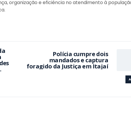
ança, organização e eficiência no atendimento à populaç
ca.
da
Polícia cumpre dois
m
mandados e captura
ades
foragido da Justiça em Itajaí
ca
A