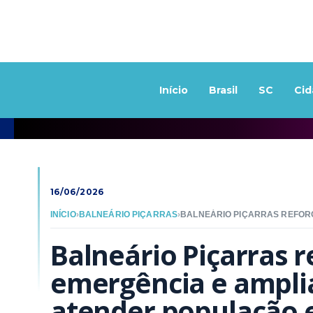
Início
Brasil
SC
Cid
16/06/2026
INÍCIO
›
BALNEÁRIO PIÇARRAS
›
Balneário Piçarras r
emergência e amplia
atender população 