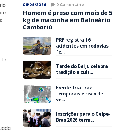
rio
06/08/2026
0 Comentário
Homem é preso com mais de 5
com
kg de maconha em Balneário
s
Camboriú
PRF registra 16
acidentes em rodovias
fe...
tir
Tarde do Beiju celebra
tradição e cult...
Frente fria traz
temporais e risco de
ve...
Inscrições para o Celpe-
Bras 2026 term...
quada