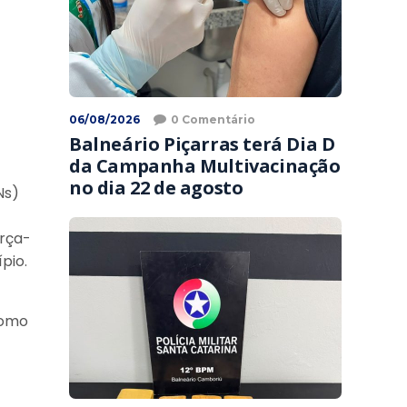
06/08/2026
0 Comentário
Balneário Piçarras terá Dia D
da Campanha Multivacinação
no dia 22 de agosto
Ns)
erça-
pio.
como