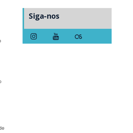
Siga-nos
o
o
de