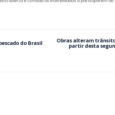
está aberta e convida os interessados a participarem do
Obras alteram trânsit
pescado do Brasil
partir desta segu