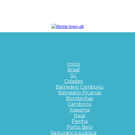
Início
Brasil
SC
Cidades
Balneário Camboriú
Balneário Piçarras
Bombinhas
Camboriú
Itapema
Itajaí
Penha
Porto Belo
Segurança pública