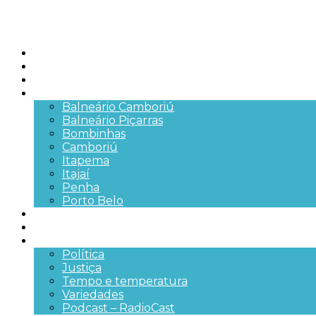
Início
Brasil
SC
Cidades
Balneário Camboriú
Balneário Piçarras
Bombinhas
Camboriú
Itapema
Itajaí
Penha
Porto Belo
Segurança pública
Trânsito e Rodovias
+Mais
Política
Justiça
Tempo e temperatura
Variedades
Podcast – RadioCast