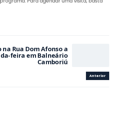
 programa. Para agendar uma visita, basta
o na Rua Dom Afonso a
nda-feira em Balneário
Camboriú
Anterior