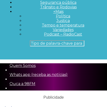
Segurança pública
Trânsito e Rodovias
+Mais
Política
Justiça
Tempo e temperatura
Variedades
Podcast – RadioCast
Quem Somos
Whats app (receba as notícias)
Ouça a 98FM
Publicidade