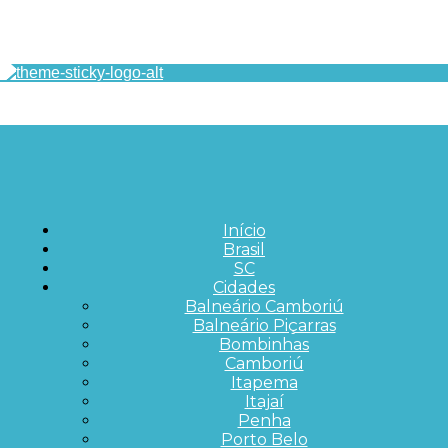
Início
Brasil
SC
Cidades
Balneário Camboriú
Balneário Piçarras
Bombinhas
Camboriú
Itapema
Itajaí
Penha
Porto Belo