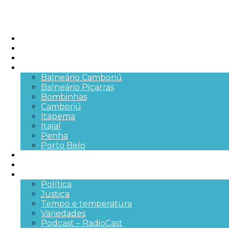
Início
Brasil
SC
Cidades
Balneário Camboriú
Balneário Piçarras
Bombinhas
Camboriú
Itapema
Itajaí
Penha
Porto Belo
Segurança pública
Trânsito e Rodovias
+Mais
Política
Justiça
Tempo e temperatura
Variedades
Podcast – RadioCast