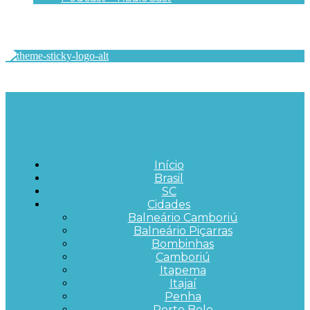
Início
Brasil
SC
Cidades
Balneário Camboriú
Balneário Piçarras
Bombinhas
Camboriú
Itapema
Itajaí
Penha
Porto Belo