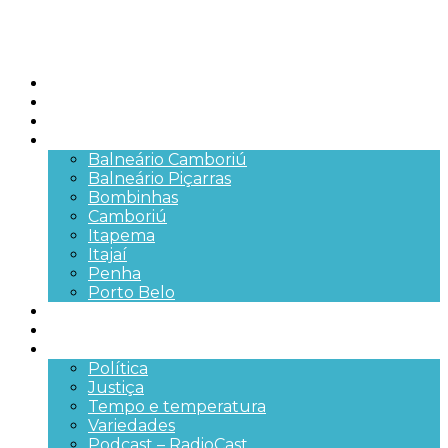
Início
Brasil
SC
Cidades
Balneário Camboriú
Balneário Piçarras
Bombinhas
Camboriú
Itapema
Itajaí
Penha
Porto Belo
Segurança pública
Trânsito e Rodovias
+Mais
Política
Justiça
Tempo e temperatura
Variedades
Podcast – RadioCast