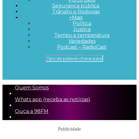
Segurança pública
Trânsito e Rodovias
+Mais
Política
Justiça
Tempo e temperatura
Variedades
Podcast – RadioCast
Quem Somos
Whats app (receba as notícias)
Ouça a 98FM
Publicidade