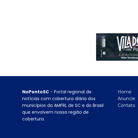
NoPontoSC
- Portal regional de
Home
notícias com cobertura diária dos
Anuncie
municípios da AMFRI, de SC e do Brasil
Contato
que envolvem nossa região de
cobertura.