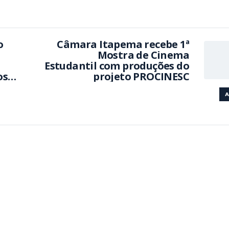
o
Câmara Itapema recebe 1ª
Mostra de Cinema
Estudantil com produções do
os
projeto PROCINESC
A