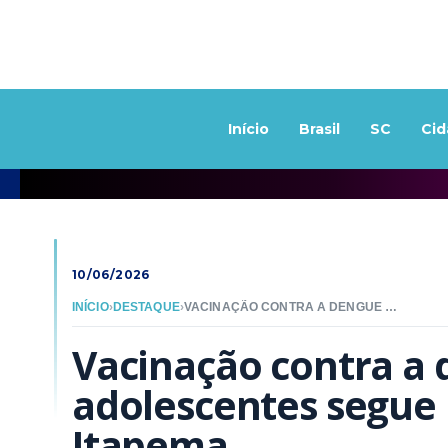
Início
Brasil
SC
Cid
10/06/2026
INÍCIO
›
DESTAQUE
›
VACINAÇÃO CONTRA A DENGUE PARA ADOLESCENTES SEGUE NORMALMENTE EM ITAPEMA
Vacinação contra a 
adolescentes segue
Itapema