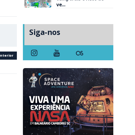
ve...
Siga-nos
nterior