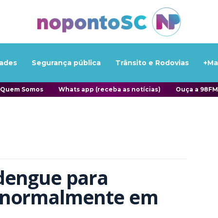
ades
Segurança pública
Trânsito e Rodovias
+Ma
Quem Somos
Whats app (receba as notícias)
Ouça a 98FM
dengue para 
 normalmente em 