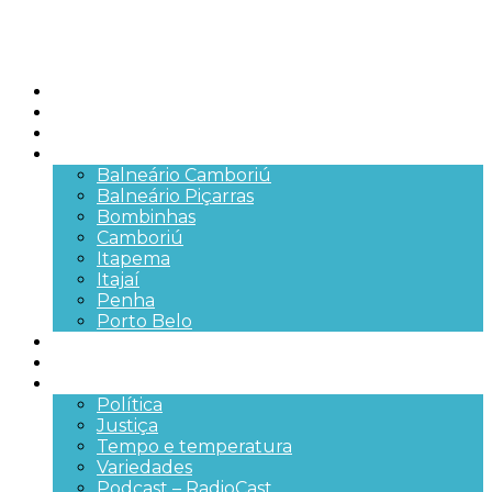
Início
Brasil
SC
Cidades
Balneário Camboriú
Balneário Piçarras
Bombinhas
Camboriú
Itapema
Itajaí
Penha
Porto Belo
Segurança pública
Trânsito e Rodovias
+Mais
Política
Justiça
Tempo e temperatura
Variedades
Podcast – RadioCast