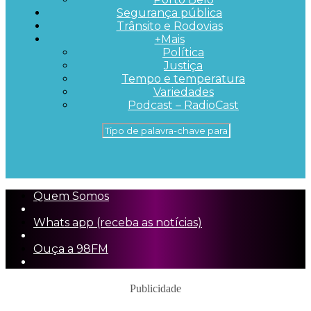
Segurança pública
Trânsito e Rodovias
+Mais
Política
Justiça
Tempo e temperatura
Variedades
Podcast – RadioCast
Quem Somos
Whats app (receba as notícias)
Ouça a 98FM
Publicidade