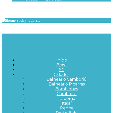
Início
Brasil
SC
Cidades
Balneário Camboriú
Balneário Piçarras
Bombinhas
Camboriú
Itapema
Itajaí
Penha
Porto Belo