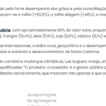
ado pelo forte desempenho dos grãos e pela consolidação
cam-se o milho (+50,5%), o milho silagem (+46%), a maç
uária
, com aproximadamente 60% do valor total, enquan
rangos (15,4%), leite (11,5%), soja (9,0%), tabaco (6,1%) 
s internacionais, crédito rural, geopolítica e o desem
es e sustenta o desenvolvimento de Santa Catarina.
o cambial e mudanças climáticas, Luis Augusto Araujo, a
alificadas. “O produtor, o investidor e o gestor público
is, validados tecnicamente, que mostram não apenas o 
As exportações
do agronegócio