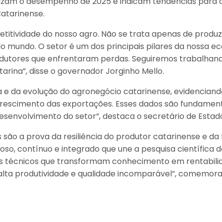
tetizam o desempenho de 2025 e indicam tendências para o
atarinense.
titividade do nosso agro. Não se trata apenas de produz
mundo. O setor é um dos principais pilares da nossa ec
odutores que enfrentaram perdas. Seguiremos trabalhand
rina”, disse o governador Jorginho Mello.
ça e da evolução do agronegócio catarinense, evidenciand
crescimento das exportações. Esses dados são fundament
desenvolvimento do setor”, destaca o secretário de Estado
s são a prova da resiliência do produtor catarinense e da
ioso, contínuo e integrado que une a pesquisa científica 
 técnicos que transformam conhecimento em rentabilida
 alta produtividade e qualidade incomparável”, comemora