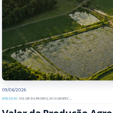
09/06/2026
INÍCIO
›
SC
›
VALOR DA PRODUÇÃO AGROPECUÁRIA CATARINENSE BATE NOVO RECORDE COM AUMENTO DE 15,8% E ALCANÇA R$ 75,1 BILHÕES