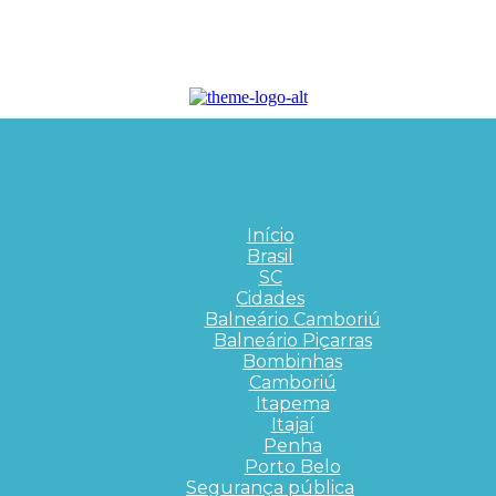
Início
Brasil
SC
Cidades
Balneário Camboriú
Balneário Piçarras
Bombinhas
Camboriú
Itapema
Itajaí
Penha
Porto Belo
Segurança pública