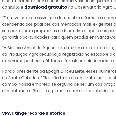
o setor florestal, com dados oficiais validados que sin
consulta e
download gratuito
no Observatório Agro C
“É um valor expressivo que demonstra a força e a compe
atendendo aos padrões dos mercados mais exigentes do 
sua parte, com programas de incentivo e apoio aos pr
garantir oportunidades para quem produz em Santa Cata
“A Síntese Anual da Agricultura traz um retrato da for
da Produção Agropecuária já registrado no estado e o 
aprimorar políticas públicas e fortalecer ainda mais o 
Para o presidente da Epagri, Dirceu Leite, esses número
de Santa Catarina. “Eles são fruto de um trabalho silenc
campo. Nossa empresa se orgulha de ser um dos braços
alimentando o Brasil e o planeta com sustentabilidade,
VPA atinge recorde histórico