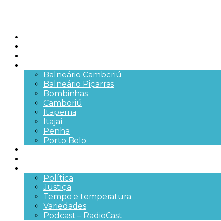
Início
Brasil
SC
Cidades
Balneário Camboriú
Balneário Piçarras
Bombinhas
Camboriú
Itapema
Itajaí
Penha
Porto Belo
Segurança pública
Trânsito e Rodovias
+Mais
Política
Justiça
Tempo e temperatura
Variedades
Podcast – RadioCast