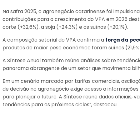
Na safra 2025, o agronegócio catarinense foi impulsion
contribuições para o crescimento do VPA em 2025 desta
corte (+32,6%), a soja (+24,3%) e os suínos (+20,1%).
A composição setorial do VPA confirma a
força da pec
produtos de maior peso econômico foram suínos (21,9%), f
A Síntese Anual também reúne análises sobre tendência
panorama abrangente de um setor que movimenta bilhõ
Em um cenário marcado por tarifas comerciais, oscilaçã
de decisão no agronegócio exige acesso a informações qu
para planejar o futuro. A Síntese reúne dados oficia
tendências para os próximos ciclos”, destacou.