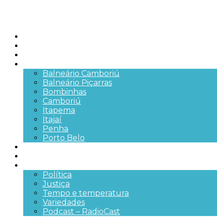
Início
Brasil
SC
Cidades
Balneário Camboriú
Balneário Piçarras
Bombinhas
Camboriú
Itapema
Itajaí
Penha
Porto Belo
Segurança pública
Trânsito e Rodovias
+Mais
Política
Justiça
Tempo e temperatura
Variedades
Podcast – RadioCast