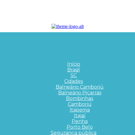
Início
Brasil
SC
Cidades
Balneário Camboriú
Balneário Piçarras
Bombinhas
Camboriú
Itapema
Itajaí
Penha
Porto Belo
Segurança pública