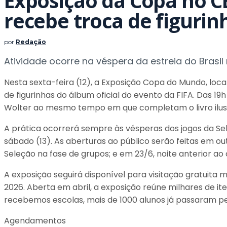
Exposição da Copa no C
recebe troca de figurin
por
Redação
Atividade ocorre na véspera da estreia do Brasi
Nesta sexta-feira (12), a Exposição Copa do Mundo, loca
de figurinhas do álbum oficial do evento da FIFA. Das 1
Wolter ao mesmo tempo em que completam o livro ilustr
A prática ocorrerá sempre às vésperas dos jogos da Se
sábado (13). As aberturas ao público serão feitas em o
Seleção na fase de grupos; e em 23/6, noite anterior ao 
A exposição seguirá disponível para visitação gratuit
2026. Aberta em abril, a exposição reúne milhares de it
recebemos escolas, mais de 1000 alunos já passaram pel
Agendamentos