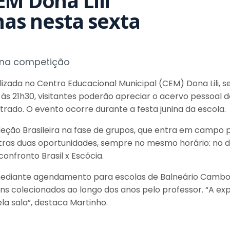
EM Dona Lili
has nesta sexta
l na competição
lizada no Centro Educacional Municipal (CEM) Dona Lili, 
9h às 21h30, visitantes poderão apreciar o acervo pessoal
ado. O evento ocorre durante a festa junina da escola.
leção Brasileira na fase de grupos, que entra em campo 
utras duas oportunidades, sempre no mesmo horário: no di
confronto Brasil x Escócia.
a mediante agendamento para escolas de Balneário Cambor
ens colecionados ao longo dos anos pelo professor. “A exp
a sala”, destaca Martinho.