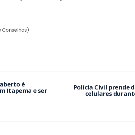
0
os Conselhos)
aberto é
Polícia Civil prende 
em Itapema e ser
celulares duran