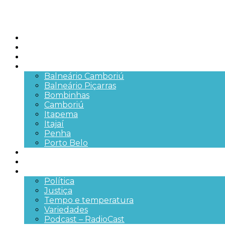
Início
Brasil
SC
Cidades
Balneário Camboriú
Balneário Piçarras
Bombinhas
Camboriú
Itapema
Itajaí
Penha
Porto Belo
Segurança pública
Trânsito e Rodovias
+Mais
Política
Justiça
Tempo e temperatura
Variedades
Podcast – RadioCast