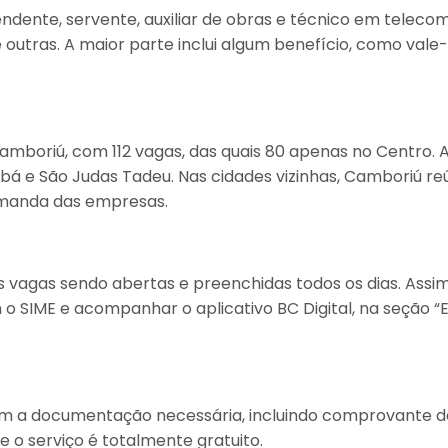
nte, servente, auxiliar de obras e técnico em telecomuni
outras. A maior parte inclui algum benefício, como vale
mboriú, com 112 vagas, das quais 80 apenas no Centro. A
á e São Judas Tadeu. Nas cidades vizinhas, Camboriú reúne
demanda das empresas.
 vagas sendo abertas e preenchidas todos os dias. Ass
SIME e acompanhar o aplicativo BC Digital, na seção “
 a documentação necessária, incluindo comprovante de
 o serviço é totalmente gratuito.