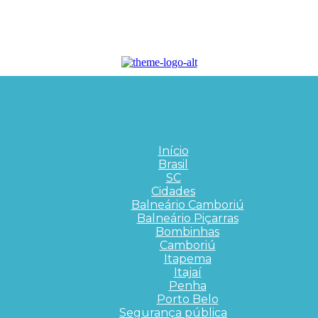
Início
Brasil
SC
Cidades
Balneário Camboriú
Balneário Piçarras
Bombinhas
Camboriú
Itapema
Itajaí
Penha
Porto Belo
Segurança pública