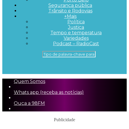
Segurança pública
Trânsito e Rodovias
+Mais
Política
Justiça
Tempo e temperatura
Variedades
Podcast – RadioCast
Quem Somos
Whats app (receba as notícias)
Ouça a 98FM
Publicidade