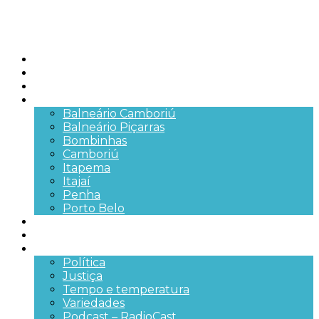
Início
Brasil
SC
Cidades
Balneário Camboriú
Balneário Piçarras
Bombinhas
Camboriú
Itapema
Itajaí
Penha
Porto Belo
Segurança pública
Trânsito e Rodovias
+Mais
Política
Justiça
Tempo e temperatura
Variedades
Podcast – RadioCast