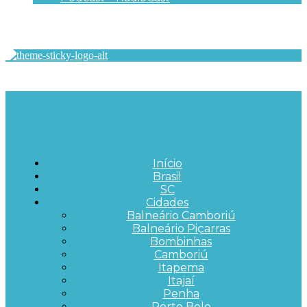
Início
Brasil
SC
Cidades
Balneário Camboriú
Balneário Piçarras
Bombinhas
Camboriú
Itapema
Itajaí
Penha
Porto Belo