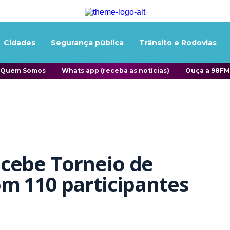
Cidades
Segurança pública
Trânsito e Rodovias
Quem Somos
Whats app (receba as notícias)
Ouça a 98FM
cebe Torneio de 
m 110 participantes 