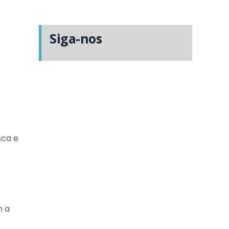
Siga-nos
sca e
m a