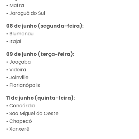
• Mafra
• Jaraguá do Sul
08 de junho (segunda-feira):
• Blumenau
• Itajaí
09 de junho (terça-feira):
• Joaçaba
• Videira
• Joinville
• Florianópolis
11 de junho (quinta-feira):
• Concórdia
• São Miguel do Oeste
• Chapecó
• Xanxerê